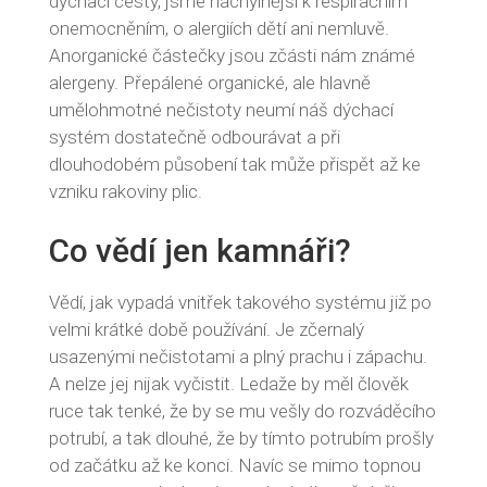
dýchací cesty, jsme náchylnější k respiračním
onemocněním, o alergiích dětí ani nemluvě.
Anorganické částečky jsou zčásti nám známé
alergeny. Přepálené organické, ale hlavně
umělohmotné nečistoty neumí náš dýchací
systém dostatečně odbourávat a při
dlouhodobém působení tak může přispět až ke
vzniku rakoviny plic.
Co vědí jen kamnáři?
Vědí, jak vypadá vnitřek takového systému již po
velmi krátké době používání. Je zčernalý
usazenými nečistotami a plný prachu i zápachu.
A nelze jej nijak vyčistit. Ledaže by měl člověk
ruce tak tenké, že by se mu vešly do rozváděcího
potrubí, a tak dlouhé, že by tímto potrubím prošly
od začátku až ke konci. Navíc se mimo topnou