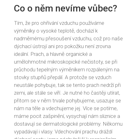
Co o něm nevíme vůbec?
Tím, že pro ohřívání vzduchu používáme
výměníky o vysoké teplotě, dochází k
nadměrnému přesoušení vzduchu, což pro naše
dýchací ústrojí ani pro pokožku není zrovna
ideální. Prach, a hlavně organické a
umělohmotné mikroskopické nečistoty, se při
průchodu tepelným výměníkem rozpáleným na
stovky stupňů přepálí. A protože se vzduch
neustále pohybuje, tak se tento prach nedrží při
zemi, ale stále se víří. Je nutné ho častěji utírat,
přitom se v něm trvale pohybujeme, usazuje se
nám na těle a vdechujeme jej. Více se potíme,
máme pocit zašpinění, vysychají nám sliznice a
dostavují se dermatologické problémy. Někomu
vypadávají i vlasy. Vdechování prachu dráždí