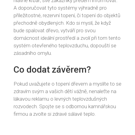
hlavně krbař, své zákazníky předem informovat.
A doporučovat tyto systémy výhradně pro
příležitostné, rezervní topení, či topení do objektů
přechodně obydlených. Kdo si myslí, že když
bude spalovat dřevo, vytváří pro svou
domácnost ideální prostředí a zvolí při tom tento
systém otevřeného teplovzduchu, dopouští se
zásadního omylu.
Co dodat závěrem?
Pokud uvažujete o topení dřevem a myslíte to se
zdravím svým a vašich dětí vážně, nenaleťte na
lákavou reklamu o levných teplovzdušných
rozvodech. Spojte se s odbornou kamnářskou
firmou a zvolte si zdravé sálavé teplo.