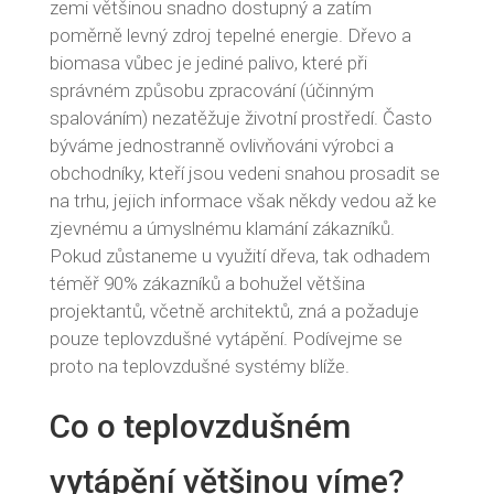
zemi většinou snadno dostupný a zatím
poměrně levný zdroj tepelné energie. Dřevo a
biomasa vůbec je jediné palivo, které při
správném způsobu zpracování (účinným
spalováním) nezatěžuje životní prostředí. Často
býváme jednostranně ovlivňováni výrobci a
obchodníky, kteří jsou vedeni snahou prosadit se
na trhu, jejich informace však někdy vedou až ke
zjevnému a úmyslnému klamání zákazníků.
Pokud zůstaneme u využití dřeva, tak odhadem
téměř 90% zákazníků a bohužel většina
projektantů, včetně architektů, zná a požaduje
pouze teplovzdušné vytápění. Podívejme se
proto na teplovzdušné systémy blíže.
Co o teplovzdušném
vytápění většinou víme?