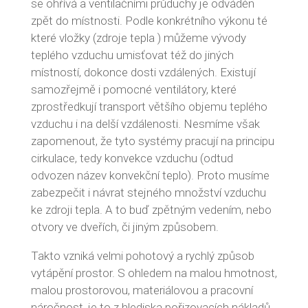
se ohřívá a ventilačními průduchy je odváděn
zpět do místnosti. Podle konkrétního výkonu té
které vložky (zdroje tepla ) můžeme vývody
teplého vzduchu umisťovat též do jiných
místností, dokonce dosti vzdálených. Existují
samozřejmě i pomocné ventilátory, které
zprostředkují transport většího objemu teplého
vzduchu i na delší vzdálenosti. Nesmíme však
zapomenout, že tyto systémy pracují na principu
cirkulace, tedy konvekce vzduchu (odtud
odvozen název konvekční teplo). Proto musíme
zabezpečit i návrat stejného množství vzduchu
ke zdroji tepla. A to buď zpětným vedením, nebo
otvory ve dveřích, či jiným způsobem.
Takto vzniká velmi pohotový a rychlý způsob
vytápění prostor. S ohledem na malou hmotnost,
malou prostorovou, materiálovou a pracovní
náročnost, je to z hlediska pořizovacích nákladů