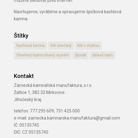
můžete sledovat přes internet.
Navrhujeme, vyrábíme a opravujeme špičková kachlová
kamna.
Štítky
Kachlová kamna
Krb otevřený
Krb s vložkou
Otevřený teplovzdušný systém
Sporák
Sálavé teplo
Kontakt
Zámecká kamnářská manufaktura, s.r.o.
Žaltice 1, 382 32 Mirkovice
Jihočeský kraj
telefon: 777 295 609, 731 425 000
e-mail: zamecka.kamnarska.manufaktura@gmail.com
IČ: 05135745
DIČ: CZ 05135745