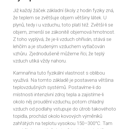
Již každý žáček základní školy z hodin fyziky zná,
že teplem se zvětšuje objem většiny látek. U
plynů, tedy i u vzduchu, toto platí též. Zvětší-li se
objem, zmenší se zákonitě objemová hmotnost.
Z toho vyplývá, že je-li vzduch ohříván, stává se
lehčím a je studeným vzduchem vytlačován
vzhůru. Zjednodušeně můžeme říci, že teplý
vzduch utíká vždy nahoru.
Kamnařina tuto fyzikální vlastnost s oblibou
využívá. Na tomto základě je postavena většina
teplovzdušných systémů. Postavíme-li do
místnosti intenzívní zdroj tepla a zajistíme-li
okolo něj proudění vzduchu, potom chladný
vzduch od podlahy vstupuje do útrob takovéhoto
topidla, prochází okolo kovových výměníků
zahřátých na teplotu vysokou 150–300°C. Tam