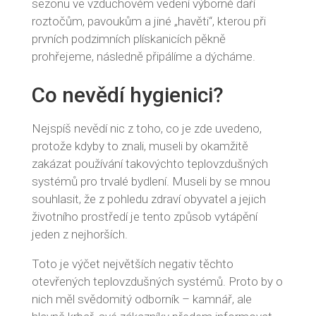
sezonu ve vzduchovém vedení výborně daří
roztočům, pavoukům a jiné „havěti“, kterou při
prvních podzimních plískanicích pěkně
prohřejeme, následně připálíme a dýcháme.
Co nevědí hygienici?
Nejspíš nevědí nic z toho, co je zde uvedeno,
protože kdyby to znali, museli by okamžitě
zakázat používání takovýchto teplovzdušných
systémů pro trvalé bydlení. Museli by se mnou
souhlasit, že z pohledu zdraví obyvatel a jejich
životního prostředí je tento způsob vytápění
jeden z nejhorších.
Toto je výčet největších negativ těchto
otevřených teplovzdušných systémů. Proto by o
nich měl svědomitý odborník – kamnář, ale