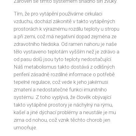
Zároveň se tímto systémem snadno šíří zvuky.
Tím, že pro vytápění používáme cirkulaci
vzduchu, dochází zákonitě v takto vytápěných
prostorách k výraznému rozdílu teploty u stropu
a při zemi, což má negativní dopad zejména ze
zdravotního hlediska. Od ramen nahoru je naše
tělo vystaveno teplotám vyšším než je zdrávo a
od pasu dolů jsou tyto teploty nedostačující.
Náš metabolismus takto dostává z odlišných
periferií zásadně rozdílné informace o potřebě
tepelné regulace, což vede k jeho jakémusi
zmatení a nedostatečné funkci imunitního
systému. Z toho vyplývá, že člověk obývající
takto vytápěné prostory je náchylný na rýmu,
kašel a jiné dýchací problémy a neustále je mu
zima od nohou, což vznik těchto chorob jen
umocňuje.