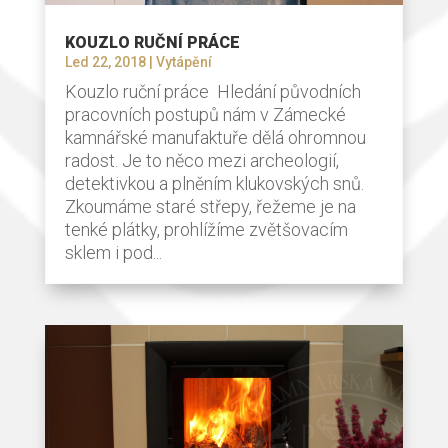
KOUZLO RUČNÍ PRÁCE
Led 22, 2018
|
Vytápění
Kouzlo ruční práce Hledání původních
pracovních postupů nám v Zámecké
kamnářské manufaktuře dělá ohromnou
radost. Je to něco mezi archeologií,
detektivkou a plněním klukovských snů.
Zkoumáme staré střepy, řežeme je na
tenké plátky, prohlížíme zvětšovacím
sklem i pod...