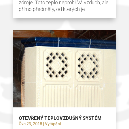
zdroje. Toto teplo neprohřívá vzduch, ale
přímo předměty, od kterých je...
OTEVŘENÝ TEPLOVZDUŠNÝ SYSTÉM
Čvc 23, 2018
|
Vytápění