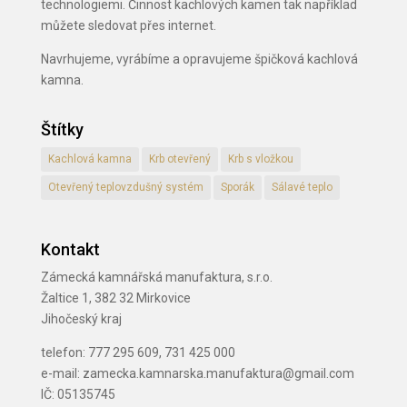
technologiemi. Činnost kachlových kamen tak například
můžete sledovat přes internet.
Navrhujeme, vyrábíme a opravujeme špičková kachlová
kamna.
Štítky
Kachlová kamna
Krb otevřený
Krb s vložkou
Otevřený teplovzdušný systém
Sporák
Sálavé teplo
Kontakt
Zámecká kamnářská manufaktura, s.r.o.
Žaltice 1, 382 32 Mirkovice
Jihočeský kraj
telefon: 777 295 609, 731 425 000
e-mail: zamecka.kamnarska.manufaktura@gmail.com
IČ: 05135745