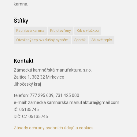
kamna.
Štítky
Kachlová kamna
Krb otevřený
Krb s vložkou
Otevřený teplovzdušný systém
Sporák
Sálavé teplo
Kontakt
Zámecká kamnářská manufaktura, s.r.o.
Žaltice 1, 382 32 Mirkovice
Jihočeský kraj
telefon: 777 295 609, 731 425 000
e-mail: zamecka.kamnarska.manufaktura@gmail.com
IČ: 05135745
DIČ: CZ 05135745
Zásady ochrany osobních údajů a cookies