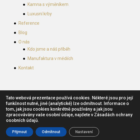
Kamna s výměníkem
Luxusní krby
Reference
Blog
O nás
Kdo jsme a náš příběh
Manufaktura v médiích
Kontakt
Tato webová prezentace používá cookies. Některé jsou pro její
funkčnost nutné, jiné (analytické) lze odmítnout. Informace o
tom, jak jsou cookies konkrétně používány a jak jsou
zpracovávány vaše osobní údaje, najdete v Zásadách ochrany
Návrh a tvorba webu:
Marketing Mind
, České
osobních údajů.
Budějovice. Obsah (c) 2018 Zámecká kamnářská
Přijmout
Odmítnout
Nastavení
manufaktura, s.r.o.