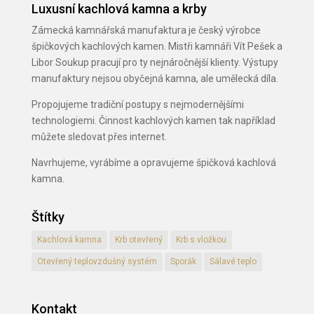
Luxusní kachlová kamna a krby
Zámecká kamnářská manufaktura je český výrobce
špičkových kachlových kamen. Mistři kamnáři Vít Pešek a
Libor Soukup pracují pro ty nejnáročnější klienty. Výstupy
manufaktury nejsou obyčejná kamna, ale umělecká díla.
Propojujeme tradiční postupy s nejmodernějšími
technologiemi. Činnost kachlových kamen tak například
můžete sledovat přes internet.
Navrhujeme, vyrábíme a opravujeme špičková kachlová
kamna.
Štítky
Kachlová kamna
Krb otevřený
Krb s vložkou
Otevřený teplovzdušný systém
Sporák
Sálavé teplo
Kontakt