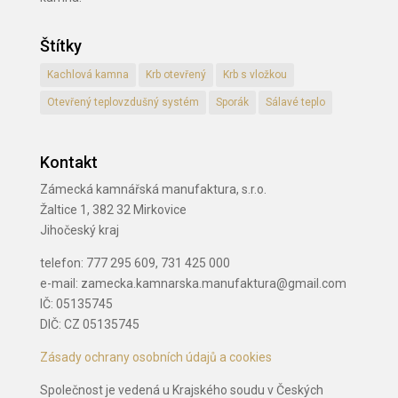
Štítky
Kachlová kamna
Krb otevřený
Krb s vložkou
Otevřený teplovzdušný systém
Sporák
Sálavé teplo
Kontakt
Zámecká kamnářská manufaktura, s.r.o.
Žaltice 1, 382 32 Mirkovice
Jihočeský kraj
telefon: 777 295 609, 731 425 000
e-mail: zamecka.kamnarska.manufaktura@gmail.com
IČ: 05135745
DIČ: CZ 05135745
Zásady ochrany osobních údajů a cookies
Společnost je vedená u Krajského soudu v Českých