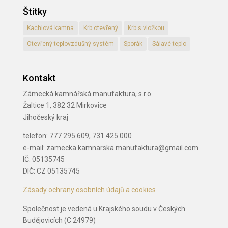
Štítky
Kachlová kamna
Krb otevřený
Krb s vložkou
Otevřený teplovzdušný systém
Sporák
Sálavé teplo
Kontakt
Zámecká kamnářská manufaktura, s.r.o.
Žaltice 1, 382 32 Mirkovice
Jihočeský kraj
telefon: 777 295 609, 731 425 000
e-mail: zamecka.kamnarska.manufaktura@gmail.com
IČ: 05135745
DIČ: CZ 05135745
Zásady ochrany osobních údajů a cookies
Společnost je vedená u Krajského soudu v Českých
Budějovicích (C 24979)