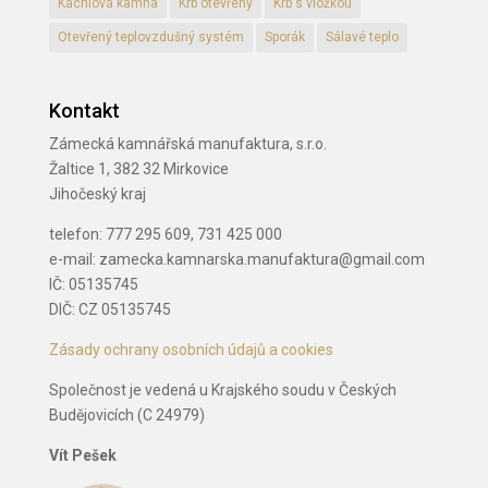
Kachlová kamna
Krb otevřený
Krb s vložkou
Otevřený teplovzdušný systém
Sporák
Sálavé teplo
Kontakt
Zámecká kamnářská manufaktura, s.r.o.
Žaltice 1, 382 32 Mirkovice
Jihočeský kraj
telefon: 777 295 609, 731 425 000
e-mail: zamecka.kamnarska.manufaktura@gmail.com
IČ: 05135745
DIČ: CZ 05135745
Zásady ochrany osobních údajů a cookies
Společnost je vedená u Krajského soudu v Českých
Budějovicích (C 24979)
Vít Pešek