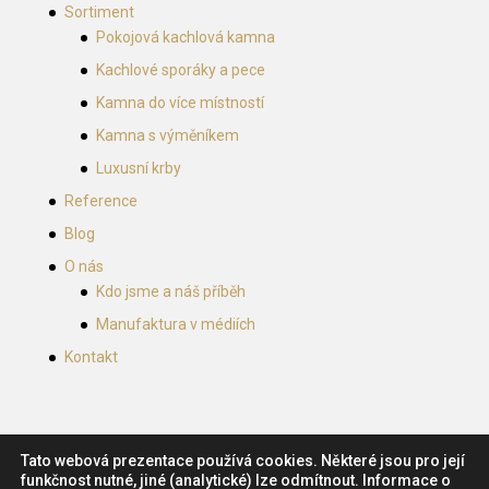
Sortiment
Pokojová kachlová kamna
Kachlové sporáky a pece
Kamna do více místností
Kamna s výměníkem
Luxusní krby
Reference
Blog
O nás
Kdo jsme a náš příběh
Manufaktura v médiích
Kontakt
Tato webová prezentace používá cookies. Některé jsou pro její
funkčnost nutné, jiné (analytické) lze odmítnout. Informace o