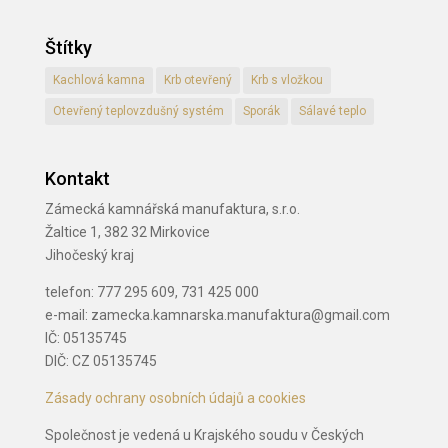
Štítky
Kachlová kamna
Krb otevřený
Krb s vložkou
Otevřený teplovzdušný systém
Sporák
Sálavé teplo
Kontakt
Zámecká kamnářská manufaktura, s.r.o.
Žaltice 1, 382 32 Mirkovice
Jihočeský kraj
telefon: 777 295 609, 731 425 000
e-mail: zamecka.kamnarska.manufaktura@gmail.com
IČ: 05135745
DIČ: CZ 05135745
Zásady ochrany osobních údajů a cookies
Společnost je vedená u Krajského soudu v Českých