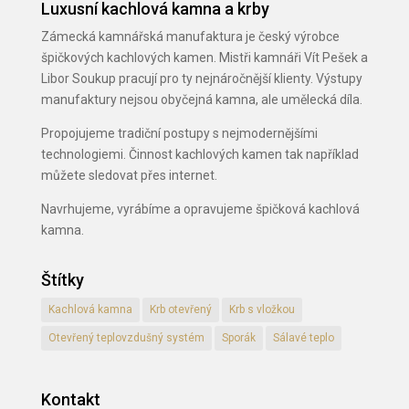
Luxusní kachlová kamna a krby
Zámecká kamnářská manufaktura je český výrobce
špičkových kachlových kamen. Mistři kamnáři Vít Pešek a
Libor Soukup pracují pro ty nejnáročnější klienty. Výstupy
manufaktury nejsou obyčejná kamna, ale umělecká díla.
Propojujeme tradiční postupy s nejmodernějšími
technologiemi. Činnost kachlových kamen tak například
můžete sledovat přes internet.
Navrhujeme, vyrábíme a opravujeme špičková kachlová
kamna.
Štítky
Kachlová kamna
Krb otevřený
Krb s vložkou
Otevřený teplovzdušný systém
Sporák
Sálavé teplo
Kontakt