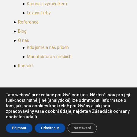
Kamna s výměníkem
Luxusní krby
Reference
Blog
O nás
Kdo jsme a náš příběh
Manufaktura v médiích
Kontakt
Tato webová prezentace používá cookies. Některé jsou pro její
funkčnost nutné, jiné (analytické) lze odmítnout. Informace o
tom, jak jsou cookies konkrétně používány a jak jsou
zpracovávány vaše osobní údaje, najdete v Zásadách ochrany
Návrh a tvorba webu:
Marketing Mind
, České
osobních údajů.
Budějovice. Obsah (c) 2018 Zámecká kamnářská
Přijmout
Odmítnout
Nastavení
manufaktura, s.r.o.