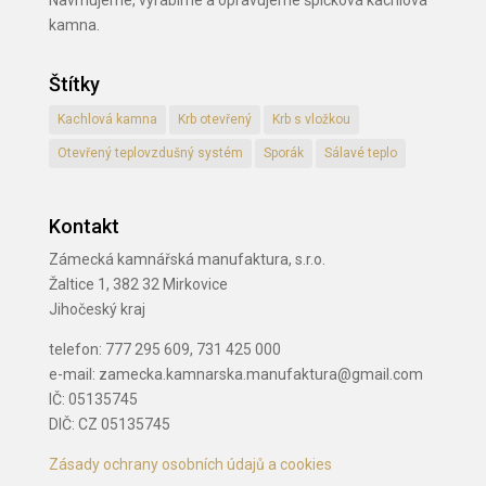
kamna.
Štítky
Kachlová kamna
Krb otevřený
Krb s vložkou
Otevřený teplovzdušný systém
Sporák
Sálavé teplo
Kontakt
Zámecká kamnářská manufaktura, s.r.o.
Žaltice 1, 382 32 Mirkovice
Jihočeský kraj
telefon: 777 295 609, 731 425 000
e-mail: zamecka.kamnarska.manufaktura@gmail.com
IČ: 05135745
DIČ: CZ 05135745
Zásady ochrany osobních údajů a cookies