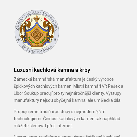
Luxusní kachlová kamna a krby
Zámecká kamnářská manufaktura je český výrobce
špičkových kachlových kamen. Mistři kamnáři Vít Pešek a
Libor Soukup pracují pro ty nejnáročnější klienty. Výstupy
manufaktury nejsou obyčejná kamna, ale umělecká díla.
Propojujeme tradiční postupy s nejmodernějšími
technologiemi. Činnost kachlových kamen tak například
můžete sledovat přes internet.
Navrhujeme, vyrábíme a opravujeme špičková kachlová