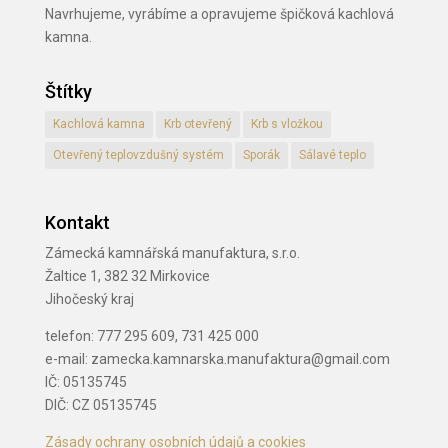
Navrhujeme, vyrábíme a opravujeme špičková kachlová
kamna.
Štítky
Kachlová kamna
Krb otevřený
Krb s vložkou
Otevřený teplovzdušný systém
Sporák
Sálavé teplo
Kontakt
Zámecká kamnářská manufaktura, s.r.o.
Žaltice 1, 382 32 Mirkovice
Jihočeský kraj
telefon: 777 295 609, 731 425 000
e-mail: zamecka.kamnarska.manufaktura@gmail.com
IČ: 05135745
DIČ: CZ 05135745
Zásady ochrany osobních údajů a cookies