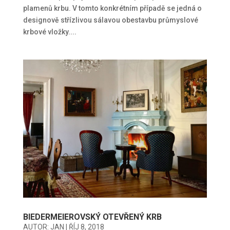
plamenů krbu. V tomto konkrétním případě se jedná o
designově střízlivou sálavou obestavbu průmyslové
krbové vložky....
BIEDERMEIEROVSKÝ OTEVŘENÝ KRB
AUTOR:
JAN
|
ŘÍJ 8, 2018