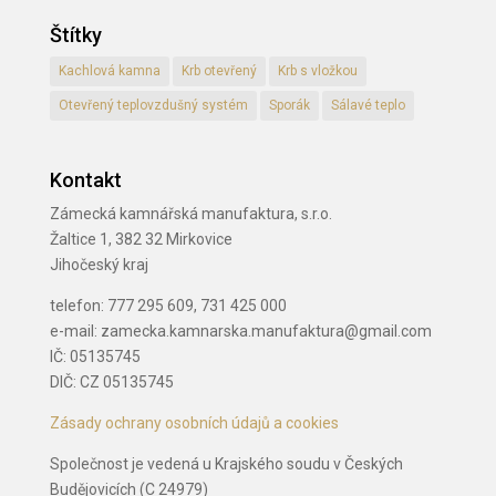
Štítky
Kachlová kamna
Krb otevřený
Krb s vložkou
Otevřený teplovzdušný systém
Sporák
Sálavé teplo
Kontakt
Zámecká kamnářská manufaktura, s.r.o.
Žaltice 1, 382 32 Mirkovice
Jihočeský kraj
telefon: 777 295 609, 731 425 000
e-mail: zamecka.kamnarska.manufaktura@gmail.com
IČ: 05135745
DIČ: CZ 05135745
Zásady ochrany osobních údajů a cookies
Společnost je vedená u Krajského soudu v Českých
Budějovicích (C 24979)