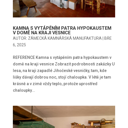
KAMNA S VYTÁPĚNÍM PATRA HYPOKAUSTEM
V DOMĚ NA KRAJI VESNICE
AUTOR:
ZÁMECKÁ KAMNÁŘSKÁ MANUFAKTURA
|
BŘE
6, 2025
REFERENCE Kamna s vytápěním patra hypokaustem v
domě na kraji vesnice Zobrazit podrobnosti zakázky U
lesa, na kraji zapadlé Jihočeské vesničky, tam, kde
lišky dávají dobrou noc, stojí chaloupka. V létě je tam
krásně a v zimě vždy teplo, protože uprostřed
chaloupky...