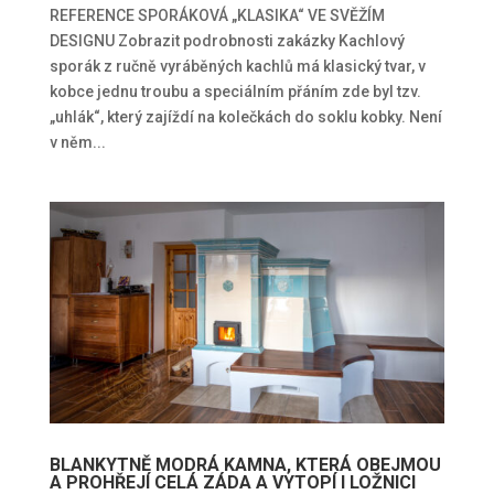
REFERENCE SPORÁKOVÁ „KLASIKA“ VE SVĚŽÍM
DESIGNU Zobrazit podrobnosti zakázky Kachlový
sporák z ručně vyráběných kachlů má klasický tvar, v
kobce jednu troubu a speciálním přáním zde byl tzv.
„uhlák“, který zajíždí na kolečkách do soklu kobky. Není
v něm...
BLANKYTNĚ MODRÁ KAMNA, KTERÁ OBEJMOU
A PROHŘEJÍ CELÁ ZÁDA A VYTOPÍ I LOŽNICI