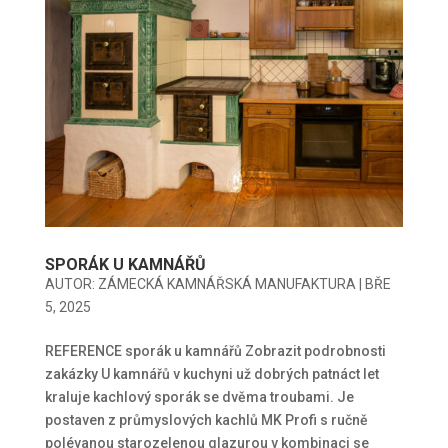
SPORÁK U KAMNÁŘŮ
AUTOR:
ZÁMECKÁ KAMNÁŘSKÁ MANUFAKTURA
|
BŘE
5, 2025
REFERENCE sporák u kamnářů Zobrazit podrobnosti
zakázky U kamnářů v kuchyni už dobrých patnáct let
kraluje kachlový sporák se dvěma troubami. Je
postaven z průmyslových kachlů MK Profi s ručně
polévanou starozelenou glazurou v kombinaci se