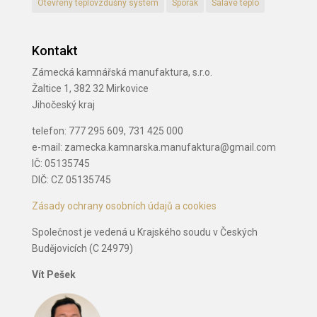
Otevřený teplovzdušný systém
Sporák
Sálavé teplo
Kontakt
Zámecká kamnářská manufaktura, s.r.o.
Žaltice 1, 382 32 Mirkovice
Jihočeský kraj
telefon: 777 295 609, 731 425 000
e-mail: zamecka.kamnarska.manufaktura@gmail.com
IČ: 05135745
DIČ: CZ 05135745
Zásady ochrany osobních údajů a cookies
Společnost je vedená u Krajského soudu v Českých
Budějovicích (C 24979)
Vít Pešek