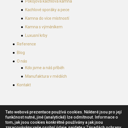
Pokojová kachlová kamna
Kachlové sporáky a pece
Kamna do více místností
Kamna s výměníkem
Luxusní krby
Reference
Blog
O nás
Kdo jsme a náš příběh
Manufaktura v médiích
Kontakt
Tato webová prezentace používá cookies. Některé jsou pro její
funkčnost nutné, jiné (analytické) lze odmítnout. Informace o
tom, jak jsou cookies konkrétně používány a jak jsou
zpracovávány vaše osobní údaje, najdete v Zásadách ochrany