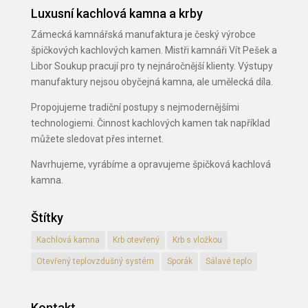
Luxusní kachlová kamna a krby
Zámecká kamnářská manufaktura je český výrobce
špičkových kachlových kamen. Mistři kamnáři Vít Pešek a
Libor Soukup pracují pro ty nejnáročnější klienty. Výstupy
manufaktury nejsou obyčejná kamna, ale umělecká díla.
Propojujeme tradiční postupy s nejmodernějšími
technologiemi. Činnost kachlových kamen tak například
můžete sledovat přes internet.
Navrhujeme, vyrábíme a opravujeme špičková kachlová
kamna.
Štítky
Kachlová kamna
Krb otevřený
Krb s vložkou
Otevřený teplovzdušný systém
Sporák
Sálavé teplo
Kontakt