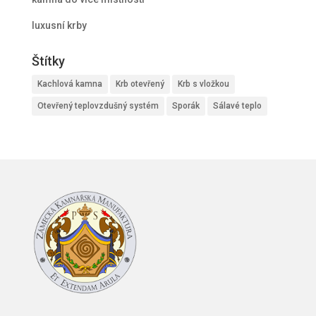
luxusní krby
Štítky
Kachlová kamna
Krb otevřený
Krb s vložkou
Otevřený teplovzdušný systém
Sporák
Sálavé teplo