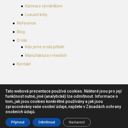
Kamna s výměníkem
Luxusní krby
Reference
Blog
O nás
Kdo jsme a náš příběh
Manufaktura v médiích
Kontakt
Tato webová prezentace používá cookies. Některé jsou pro její
funkčnost nutné, jiné (analytické) lze odmítnout. Informace o
tom, jak jsou cookies konkrétně používány a jak jsou
zpracovávány vaše osobní údaje, najdete v Zásadách ochrany
Návrh a tvorba webu:
Marketing Mind
, České
osobních údajů.
Budějovice. Obsah (c) 2018 Zámecká kamnářská
Přijmout
Odmítnout
Nastavení
manufaktura, s.r.o.